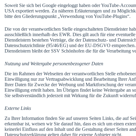
Soweit Sie sich bei Google eingeloggt haben oder YouTube-Account
USA exportiert werden. Zu näheren Erläuterungen und zu Möglichke
bitte den Gliederungspunkt „Verwendung von YouTube-Plugins“.
Die von der verantwortlichen Stelle eingeschalteten Dienstleister hab
ausschließlich innerhalb des EWR. Dies gilt auch für eine eventuel
Dienstleistern bestehen Verträge, die der Datenschutz- und Datensi
Datenschutzrichtlinie (95/46/EG) und der EU-DSGVO entsprechen. 
Dienstleistern bleibt der SSV Schönhofen die für die Verarbeitung ve
Nutzung und Weitergabe personenbezogener Daten
Die im Rahmen der Webseiten der verantwortlichen Stelle erhoben
Einwilligung nur zur Vertragsabwicklung und Bearbeitung Ihrer Anf
Ihrer Daten für Zwecke der Werbung und Marktforschung der verantw
Einwilligung erteilt haben. Im Übrigen findet keine Weitergabe an son
Sie selbstverständlich jederzeit mit Wirkung für die Zukunft widerru
Externe Links
Zu Ihrer Information finden Sie auf unseren Seiten Links, die auf Sei
erkennbar ist, weisen wir Sie darauf hin, dass es sich um einen exter
keinerlei Einfluss auf den Inhalt und die Gestaltung dieser Seiten an
Datenschutzerklärung gelten daher für externe Anbieter nicht.