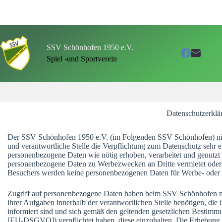
Zum
Inhalt
springen
SSV Schönhofen 1950 e.V.
Spiel -und Sportverein
Datenschutzerklä
Der SSV Schönhofen 1950 e.V. (im Folgenden SSV Schönhofen) ni
und verantwortliche Stelle die Verpflichtung zum Datenschutz sehr er
personenbezogene Daten wie nötig erhoben, verarbeitet und genut
personenbezogene Daten zu Werbezwecken an Dritte vermietet oder 
Besuchers werden keine personenbezogenen Daten für Werbe- oder
Zugriff auf personenbezogene Daten haben beim SSV Schönhofen nu
ihrer Aufgaben innerhalb der verantwortlichen Stelle benötigen, di
informiert sind und sich gemäß den geltenden gesetzlichen Bestim
[EU-DSGVO]) verpflichtet haben, diese einzuhalten. Die Erhebung,