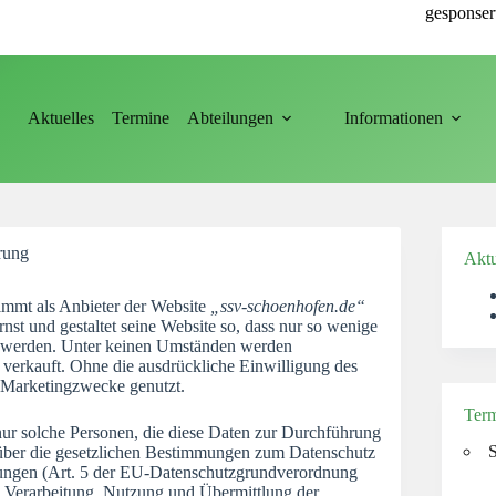
gesponser
Aktuelles
Termine
Abteilungen
Informationen
rung
Aktu
mmt als Anbieter der Website
„ssv-schoenhofen.de“
nst und gestaltet seine Website so, dass nur so wenige
zt werden. Unter keinen Umständen werden
verkauft. Ohne die ausdrückliche Einwilligung des
 Marketingzwecke genutzt.
Term
r solche Personen, die diese Daten zur Durchführung
S
e über die gesetzlichen Bestimmungen zum Datenschutz
mungen (Art. 5 der EU-Datenschutzgrundverordnung
 Verarbeitung, Nutzung und Übermittlung der